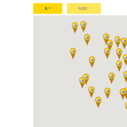
İL
İLÇE