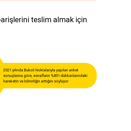
parişlerini teslim almak için
2021 yılında Bukoli Noktalarıyla yapılan anket
sonuçlarına göre, esnafların %85'i dükkanlarındaki
hareketin ve bilinirliğin arttığını söylüyor