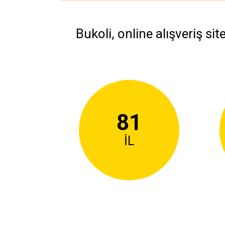
Bukoli
, online alışveriş si
81
İL