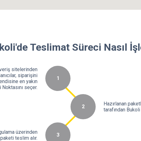
koli'de Teslimat Süreci Nasıl İşl
veriş sitelerinden
nıcılar, siparişini
1
kendisine en yakın
i Noktasını seçer.
Hazırlanan paketl
2
tarafından Bukoli 
ygulama üzerinden
3
paketi teslim alır.