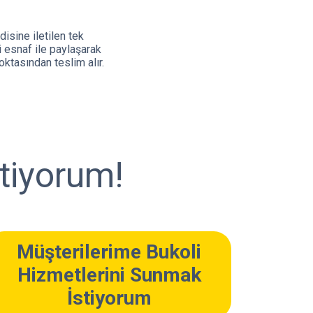
disine iletilen tek
i esnaf ile paylaşarak
oktasından teslim alır.
stiyorum!
Müşterilerime Bukoli
Hizmetlerini Sunmak
İstiyorum