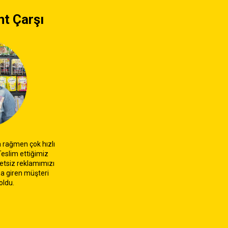
t Çarşı
rağmen çok hızlı
 Teslim ettiğimiz
etsiz reklamımızı
a giren müşteri
oldu.