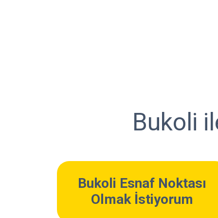
Bukoli i
Bukoli Esnaf Noktası
Olmak İstiyorum